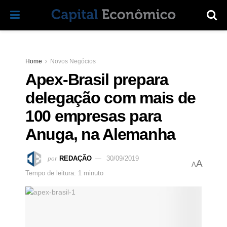
Home
Novos Negócios
Apex-Brasil prepara
delegação com mais de
100 empresas para
Anuga, na Alemanha
por
REDAÇÃO
30/09/2019
A
A
Tempo de leitura: 1 minuto