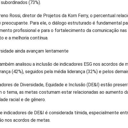
 subordinados (73%).
no Rossi, diretor de Projetos da Korn Ferry, o percentual relac
 preocupante. Para ele, o diálogo estruturado é fundamental pa
mento profissional e para o fortalecimento da comunicação nas
o e a melhoria contínua.
rsidade ainda avançam lentamente
ambém analisou a inclusão de indicadores ESG nos acordos de m
erança (42%), seguidos pela média liderança (32%) e pelos demais
cadores de Diversidade, Equidade e Inclusão (DE&I) estão pres
m o tema, as metas costumam estar relacionadas ao aumento d
ade racial e de gênero.
e indicadores de DE&I é considerada tímida, especialmente ent
ão nos acordos de metas.