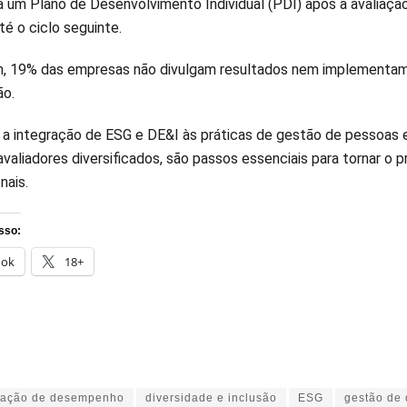
a um Plano de Desenvolvimento Individual (PDI) após a avalia
é o ciclo seguinte.
m, 19% das empresas não divulgam resultados nem implementam P
ão.
, a integração de ESG e DE&I às práticas de gestão de pessoas 
valiadores diversificados, são passos essenciais para tornar o p
nais.
sso:
ook
18+
iação de desempenho
diversidade e inclusão
ESG
gestão de