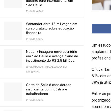
durante feira internacional em
São Paulo
07/08/2026
Santander abre 15 mil vagas em
curso gratuito sobre educação
financeira
06/08/2026
Um estudo 
amplamente
Nubank inaugura novo escritório
em São Paulo e avança plano de
profissionai
investimento de R$ 2,5 bilhões.
06/08/2026 - ATUALIZADO EM:
O levantam
07/08/2026
61% das em
39% já uti
Corte da Selic é considerado
insuficiente por indústria e
Entre as p
trabalhadores
organizaçõ
06/08/2026
aparecem a