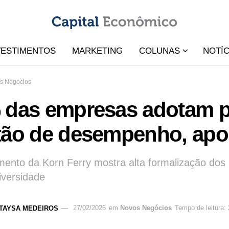
VESTIMENTOS
MARKETING
COLUNAS
NOTÍC
s Negócios
 das empresas adotam p
tão de desempenho, apo
ento da Korn Ferry mostra alta formalização dos
iversidade
TAYSA MEDEIROS
27/02/2026
em
Novos Negócios
Tempo de leitura: