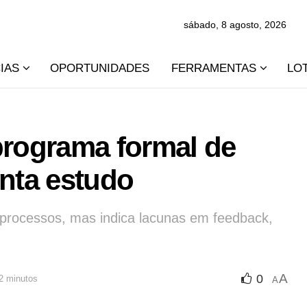
sábado, 8 agosto, 2026
IAS
OPORTUNIDADES
FERRAMENTAS
LO
rograma formal de
nta estudo
 processos, mas indica lacunas em feedback,
A
0
 2 minutos
A