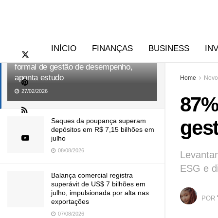
RECENTES
TENDÊNCIAS
INÍCIO
FINANÇAS
BUSINESS
IN
87% das empresas adotam programa
formal de gestão de desempenho,
aponta estudo
Home
Novo
27/02/2026
87%
ges
Saques da poupança superam
depósitos em R$ 7,15 bilhões em
julho
08/08/2026
Levantam
ESG e d
Balança comercial registra
superávit de US$ 7 bilhões em
julho, impulsionada por alta nas
POR
exportações
07/08/2026