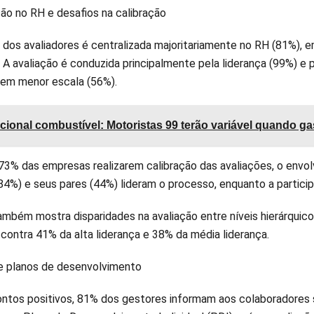
ção no RH e desafios na calibração
o dos avaliadores é centralizada majoritariamente no RH (81%)
. A avaliação é conduzida principalmente pela liderança (99%) e 
 em menor escala (56%).
cional combustível: Motoristas 99 terão variável quando g
3% das empresas realizarem calibração das avaliações, o envolvi
84%) e seus pares (44%) lideram o processo, enquanto a particip
também mostra disparidades na avaliação entre níveis hierárqui
 contra 41% da alta liderança e 38% da média liderança.
 planos de desenvolvimento
ontos positivos, 81% dos gestores informam aos colaboradore