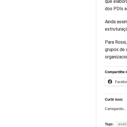
que elabor
dos PDIs at
Ainda assi
estruturaç
Para Rossi
grupos de a
organizacio
Compartilhe i
Faceb
Curtir isso:
Carregando...
Tags:
aval