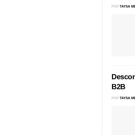
POR
TAYSA M
Descon
B2B
POR
TAYSA M