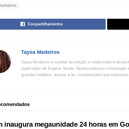
 Humanos
Compartilhamentos
Taysa Medeiros
Taysa Medeiros é auxiliar de edição e colaboradora do por
supervisão de Kayene Simão. Apaixonada por informação e n
grandes hobbies: dançar e ler, combinações que traduzem be
recomendados
inaugura megaunidade 24 horas em Goiâ