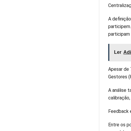
Centraliza
A definiçã
participem
participam
Ler
Adi
Apesar de 7
Gestores (
A análise 
calibração,
Feedback e
Entre os p