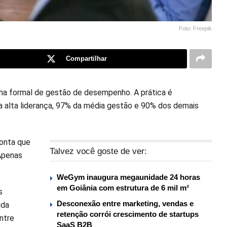
Foto: Freepik
Compartilhar
a formal de gestão de desempenho. A prática é
a alta liderança, 97% da média gestão e 90% dos demais
ponta que
Talvez você goste de ver:
Apenas
WeGym inaugura megaunidade 24 horas
em Goiânia com estrutura de 6 mil m²
s
Desconexão entre marketing, vendas e
ida
retenção corrói crescimento de startups
ntre
SaaS B2B