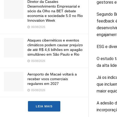
Diretor da Casales
gestores e
Desenvolvimento Empresarial e
sócio da Olho na BET debate
Segundo Bre
economia e sociedade 5.0 no Rio
Innovation Week
feedback é
06/08/2026
desenvolvi
engajament
Ataques cibernéticos e eventos
climáticos podem causar prejuízo
ESG e dive
de até R$ 4,6 bilhões em apagão
simultâneo em São Paulo e Rio
O estudo t
05/08/2026
da alta lid
Aeroporto de Macaé voltará a
Já os indi
receber voos comerciais
regulares em 2027
que inclue
05/08/2026
maior equid
A adesão d
LEIA MAIS
incorporaç