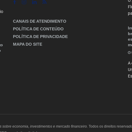
O 
Fl
io
pa
CANAIS DE ATENDIMENTO
In
POLÍTICA DE CONTEÚDO
br
POLÍTICA DE PRIVACIDADE
es
MAPA DO SITE
zo
m
o
A 
Un
Es
as sobre economia, investimentos e mercado financeiro.
Todos os direitos reservad