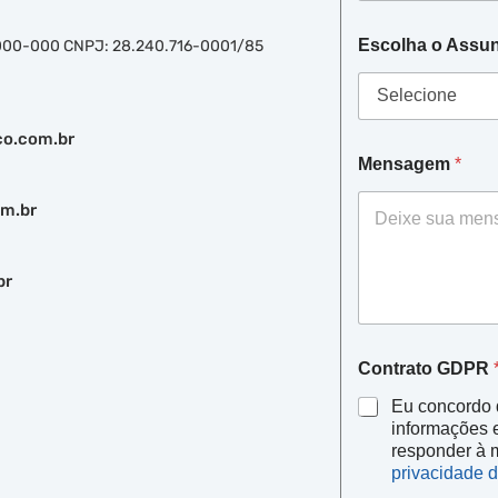
Escolha o Assu
01000-000 CNPJ: 28.240.716-0001/85
co.com.br
Mensagem
*
om.br
br
Contrato GDPR
Eu concordo 
informações 
responder à 
privacidade d