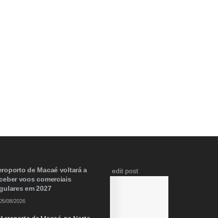
roporto de Macaé voltará a
edit post
ceber voos comerciais
egulares em 2027
05/08/2026