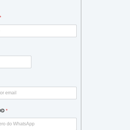
*
DDD
*