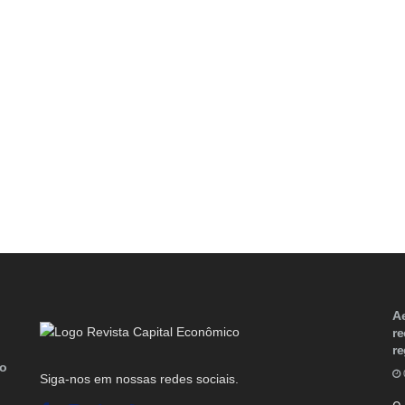
Ae
re
r
io
Siga-nos em nossas redes sociais.