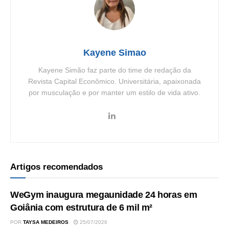
Kayene Simao
Kayene Simão faz parte do time de redação da
Revista Capital Econômico. Universitária, apaixonada
por musculação e por manter um estilo de vida ativo.
Artigos recomendados
WeGym inaugura megaunidade 24 horas em
Goiânia com estrutura de 6 mil m²
POR
TAYSA MEDEIROS
25/07/2026