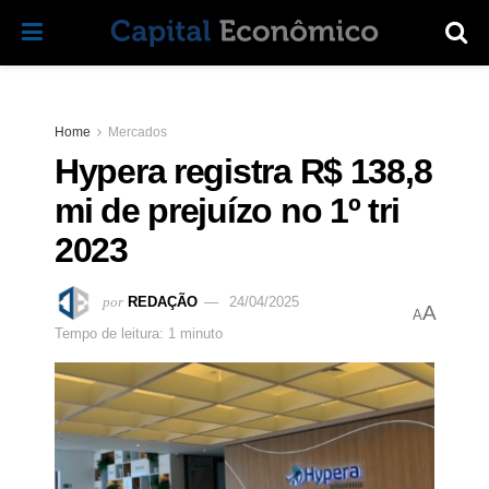
Home
Mercados
Hypera registra R$ 138,8
mi de prejuízo no 1º tri
2023
por
REDAÇÃO
24/04/2025
A
A
Tempo de leitura: 1 minuto