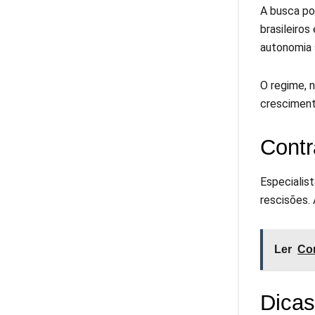
A busca po
brasileiros
autonomia s
O regime, n
cresciment
Contr
Especialis
rescisões.
Ler
Cor
Dicas