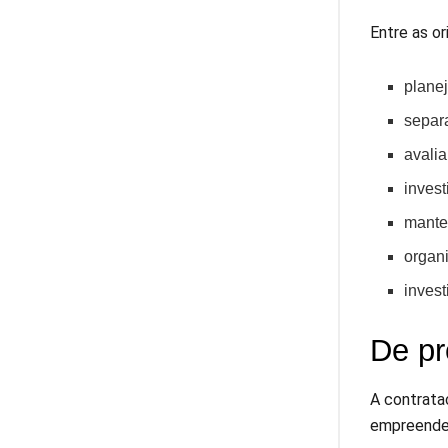
Entre as o
planej
separa
avalia
invest
manter
organi
invest
De pr
A contrata
empreended