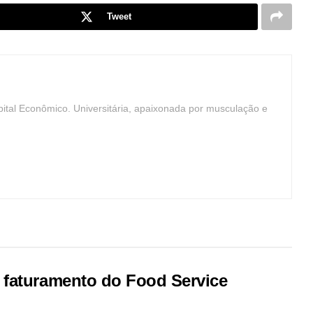
Tweet
ital Econômico. Universitária, apaixonada por musculação e
 faturamento do Food Service