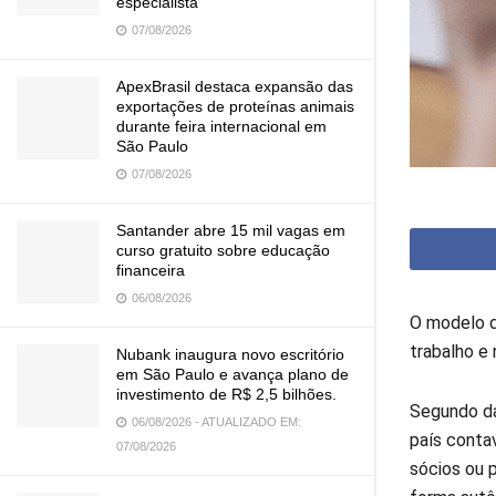
especialista
07/08/2026
ApexBrasil destaca expansão das
exportações de proteínas animais
durante feira internacional em
São Paulo
07/08/2026
Santander abre 15 mil vagas em
curso gratuito sobre educação
financeira
06/08/2026
O modelo d
trabalho e 
Nubank inaugura novo escritório
em São Paulo e avança plano de
investimento de R$ 2,5 bilhões.
Segundo da
06/08/2026 - ATUALIZADO EM:
país conta
07/08/2026
sócios ou p