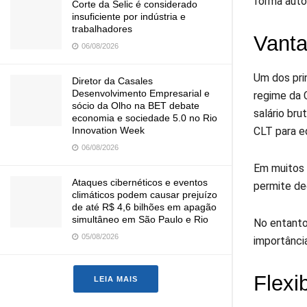
forma autô
Corte da Selic é considerado
insuficiente por indústria e
trabalhadores
Vanta
06/08/2026
Um dos pri
Diretor da Casales
Desenvolvimento Empresarial e
regime da 
sócio da Olho na BET debate
salário br
economia e sociedade 5.0 no Rio
CLT para eq
Innovation Week
06/08/2026
Em muitos 
Ataques cibernéticos e eventos
permite de
climáticos podem causar prejuízo
de até R$ 4,6 bilhões em apagão
simultâneo em São Paulo e Rio
No entanto
05/08/2026
importânci
Flexi
LEIA MAIS