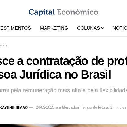
VESTIMENTOS
MARKETING
COLUNAS
NOTÍC
ados
ce a contratação de pro
oa Jurídica no Brasil
trai pela remuneração mais alta e pela flexibilidad
KAYENE SIMAO
24/09/2025
em
Mercados
Tempo de leitura: 2 minutos