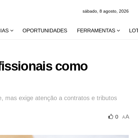
sábado, 8 agosto, 2026
IAS
OPORTUNIDADES
FERRAMENTAS
LO
fissionais como
e, mas exige atenção a contratos e tributos
A
0
A