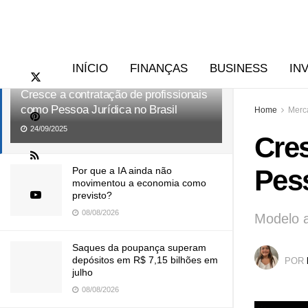
RECENTES
TENDÊNCIAS
INÍCIO
FINANÇAS
BUSINESS
IN
Cresce a contratação de profissionais
como Pessoa Jurídica no Brasil
Home
Merc
24/09/2025
Cres
Pess
Por que a IA ainda não
movimentou a economia como
previsto?
08/08/2026
Modelo a
Saques da poupança superam
depósitos em R$ 7,15 bilhões em
POR
julho
08/08/2026