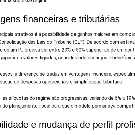
noma sob esse regime.
gens financeiras e tributárias
ncipais atrativos é a possibilidade de ganhos maiores em compa
Consolidação das Leis do Trabalho (CLT). De acordo com estimat
uto de um PJ precisa ser entre 20% e 50% superior ao de um con
uiparar os valores líquidos, considerando encargos e benefícios
casos, a diferença se traduz em vantagem financeira, especial
dução de despesas operacionais e simplificação tributária.
, as alíquotas do regime são progressivas, variando de 6% a 19
a do planejamento fiscal para que o modelo permaneça competit
bilidade e mudança de perfil profi