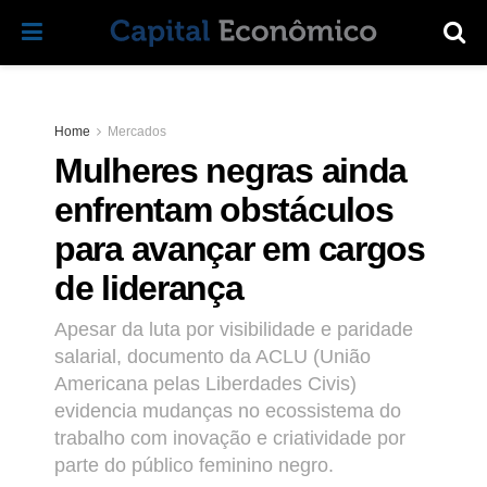
Home
Mercados
Mulheres negras ainda
enfrentam obstáculos
para avançar em cargos
de liderança
Apesar da luta por visibilidade e paridade
salarial, documento da ACLU (União
Americana pelas Liberdades Civis)
evidencia mudanças no ecossistema do
trabalho com inovação e criatividade por
parte do público feminino negro.