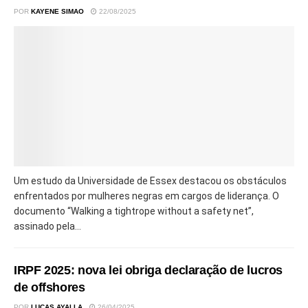
POR
KAYENE SIMAO
22/08/2025
Um estudo da Universidade de Essex destacou os obstáculos
enfrentados por mulheres negras em cargos de liderança. O
documento “Walking a tightrope without a safety net”,
assinado pela...
IRPF 2025: nova lei obriga declaração de lucros
de offshores
POR
LUCAS AYALLA
26/04/2025