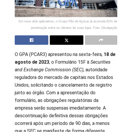
Em seus dois aplicativos, o Grupo Pão de Açúcar já acumula 82% de
penetração entre os clientes de suas lojas. Foto: Divulgação
O GPA (PCAR3) apresentou na sexta-feira,
18 de
agosto de 2023
, o Formulário 15F à
Securities
and Exchange Commission (SEC)
, autoridade
reguladora do mercado de capitais nos Estados
Unidos, solicitando o cancelamento de registro
junto ao órgão. Com a apresentação do
formulário, as obrigações regulatórias da
empresa serão suspensas imediatamente. A
descontinuação definitiva dessas obrigações
ocorrerá após um período de 90 dias, a menos
que a SEC se manifeste de forma diferente.