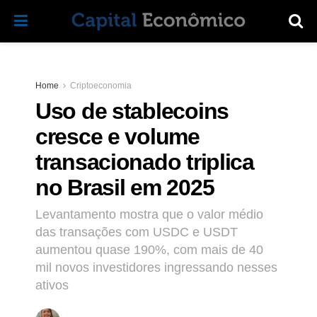
Home
Criptoeconomia
Uso de stablecoins
cresce e volume
transacionado triplica
no Brasil em 2025
Levantamento mostra que o valor médio
das transações com USDC e USDT
aumentou quase 190%, com mais de 40
mil novos investidores ingressando nesses
ativos