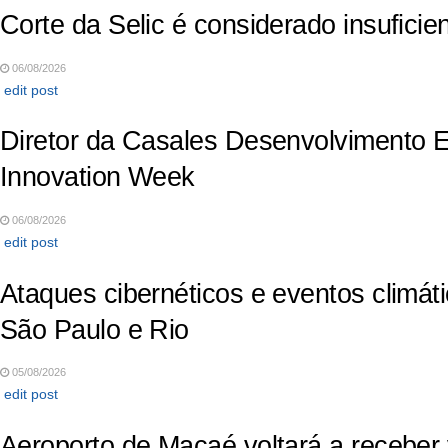
Corte da Selic é considerado insuficien
06/08/2026
edit post
Diretor da Casales Desenvolvimento E
Innovation Week
06/08/2026
edit post
Ataques cibernéticos e eventos climá
São Paulo e Rio
05/08/2026
edit post
Aeroporto de Macaé voltará a receber
CRIPTOECONOMIA