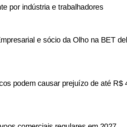
te por indústria e trabalhadores
mpresarial e sócio da Olho na BET de
ticos podem causar prejuízo de até R$
 voos comerciais regulares em 2027