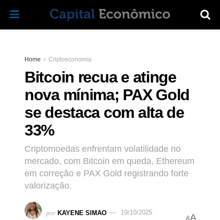
Home
Criptoeconomia
Bitcoin recua e atinge
nova mínima; PAX Gold
se destaca com alta de
33%
Criptomoedas enfrentam volatilidade no
mercado, com Bitcoin em queda, Ethereum
em correção e PAX Gold registrando forte
valorização.
por
KAYENE SIMAO
19/10/2025
A
A