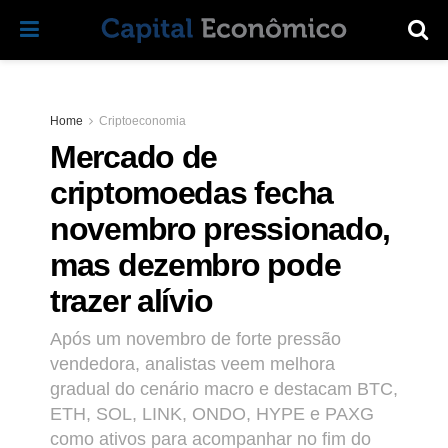
Home
Criptoeconomia
Mercado de
criptomoedas fecha
novembro pressionado,
mas dezembro pode
trazer alívio
Após um novembro de forte pressão
vendedora, analistas veem melhora
gradual do cenário macro e destacam BTC,
ETH, SOL, LINK, ONDO, HYPE e PAXG
como ativos para acompanhar no fim do