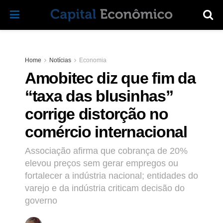
Home
Notícias
Economia
Amobitec diz que fim da
“taxa das blusinhas”
corrige distorção no
comércio internacional
Associação afirma que cobrança de 20%
elevou preços sem gerar empregos ou
fortalecer a indústria nacional; entidades do
varejo e da indústria criticam decisão do
governo