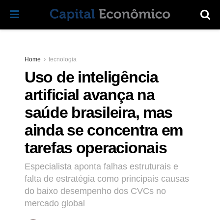
Home
tecnologia
Uso de inteligência
artificial avança na
saúde brasileira, mas
ainda se concentra em
tarefas operacionais
Especialista aponta falhas estruturais e
falta de estratégia como principais causas
do baixo desempenho dos CVCs no
mercado global