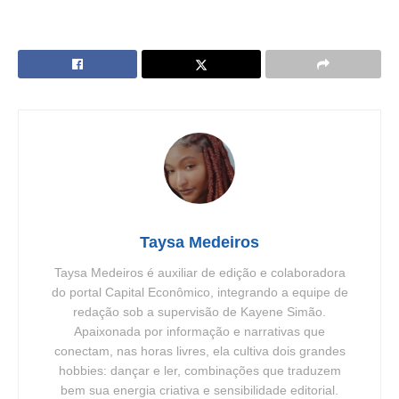
Taysa Medeiros
Taysa Medeiros é auxiliar de edição e colaboradora
do portal Capital Econômico, integrando a equipe de
redação sob a supervisão de Kayene Simão.
Apaixonada por informação e narrativas que
conectam, nas horas livres, ela cultiva dois grandes
hobbies: dançar e ler, combinações que traduzem
bem sua energia criativa e sensibilidade editorial.