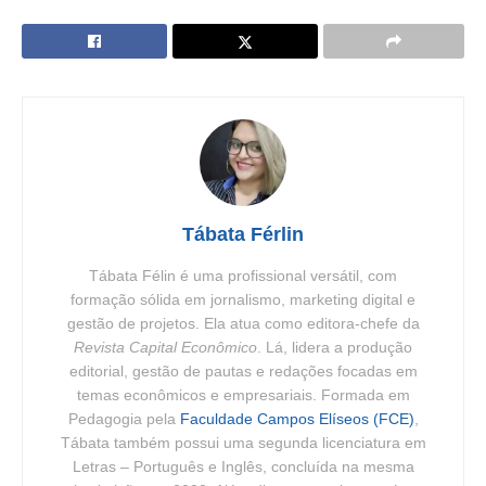
Tábata Férlin
Tábata Félin é uma profissional versátil, com
formação sólida em jornalismo, marketing digital e
gestão de projetos. Ela atua como editora-chefe da
Revista Capital Econômico
. Lá, lidera a produção
editorial, gestão de pautas e redações focadas em
temas econômicos e empresariais. Formada em
Pedagogia pela
Faculdade Campos Elíseos (FCE)
,
Tábata também possui uma segunda licenciatura em
Letras – Português e Inglês, concluída na mesma