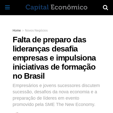
Home
Novos Negócios
Falta de preparo das
lideranças desafia
empresas e impulsiona
iniciativas de formação
no Brasil
Empresários e jovens sucessores discutem
sucessão, desafios da nova economia e a
preparação de líderes em evento
promovido pela SME The New Economy.