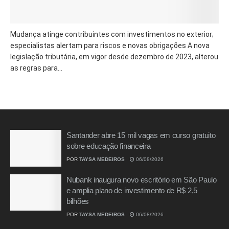
Mudança atinge contribuintes com investimentos no exterior;
especialistas alertam para riscos e novas obrigações A nova
legislação tributária, em vigor desde dezembro de 2023, alterou
as regras para...
Santander abre 15 mil vagas em curso gratuito
sobre educação financeira
POR
TAYSA MEDEIROS
06/08/2026
Nubank inaugura novo escritório em São Paulo
e amplia plano de investimento de R$ 2,5
bilhões
POR
TAYSA MEDEIROS
06/08/2026