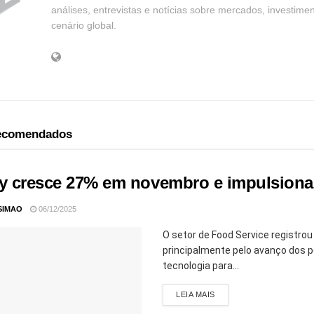
análises, entrevistas e notícias sobre mercados, investime
cenário global.
recomendados
ry cresce 27% em novembro e impulsiona
SIMAO
06/12/2025
O setor de Food Service registro
principalmente pelo avanço dos p
tecnologia para...
LEIA MAIS