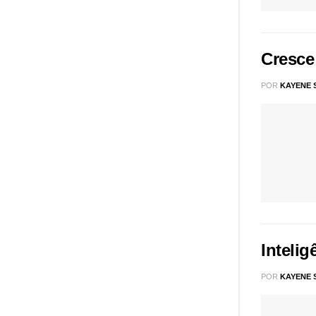
Cresce
POR
KAYENE 
Intelig
POR
KAYENE 