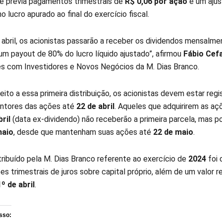
que previa pagamentos trimestrais de
R$ 0,06 por ação
e um ajus
 lucro apurado ao final do exercício fiscal.
e abril, os acionistas passarão a receber os dividendos mensalme
m payout de 80% do lucro líquido ajustado”, afirmou
Fábio Cefa
s com Investidores e Novos Negócios da M. Dias Branco.
reito a essa primeira distribuição, os acionistas devem estar reg
ntores das ações até
22 de abril
. Aqueles que adquirirem as açõ
ril
(data ex-dividendo) não receberão a primeira parcela, mas 
aio
, desde que mantenham suas ações até
22 de maio
.
tribuído pela M. Dias Branco referente ao exercício de
2024
foi
s trimestrais de juros sobre capital próprio, além de um valor 
1º de abril
.
sso: