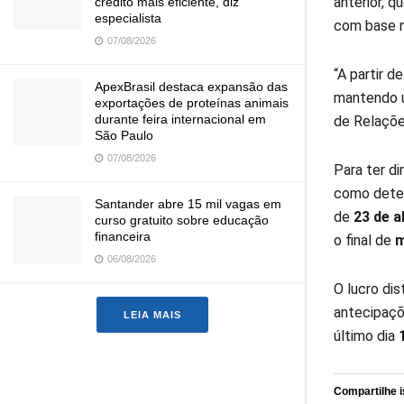
anterior, 
crédito mais eficiente, diz
especialista
com base no
07/08/2026
“A partir d
ApexBrasil destaca expansão das
mantendo u
exportações de proteínas animais
durante feira internacional em
de Relaçõe
São Paulo
07/08/2026
Para ter di
como dete
Santander abre 15 mil vagas em
de
23 de ab
curso gratuito sobre educação
financeira
o final de
m
06/08/2026
O lucro dis
antecipaçõe
LEIA MAIS
último dia
Compartilhe i