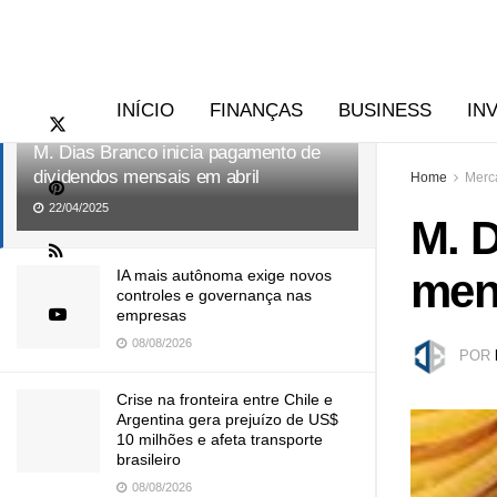
RECENTES
TENDÊNCIAS
INÍCIO
FINANÇAS
BUSINESS
IN
M. Dias Branco inicia pagamento de
dividendos mensais em abril
Home
Merc
22/04/2025
M. 
men
IA mais autônoma exige novos
controles e governança nas
empresas
08/08/2026
POR
Crise na fronteira entre Chile e
Argentina gera prejuízo de US$
10 milhões e afeta transporte
brasileiro
08/08/2026