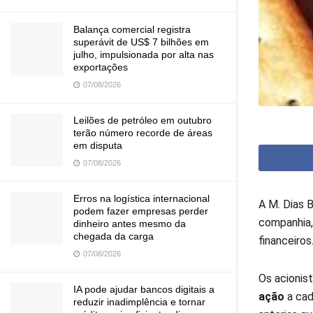
Balança comercial registra
superávit de US$ 7 bilhões em
julho, impulsionada por alta nas
exportações
07/08/2026
Leilões de petróleo em outubro
terão número recorde de áreas
em disputa
07/08/2026
Erros na logística internacional
A M. Dias 
podem fazer empresas perder
companhia,
dinheiro antes mesmo da
chegada da carga
financeiro
07/08/2026
Os acionis
IA pode ajudar bancos digitais a
ação
a cad
reduzir inadimplência e tornar