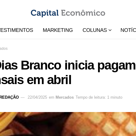
VESTIMENTOS
MARKETING
COLUNAS
NOTÍC
ados
Dias Branco inicia paga
sais em abril
REDAÇÃO
22/04/2025
em
Mercados
Tempo de leitura: 1 minuto