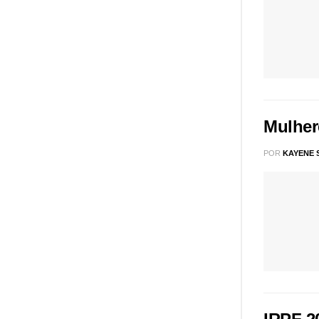
Mulher
POR
KAYENE 