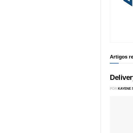
Artigos 
Delive
POR
KAYENE 