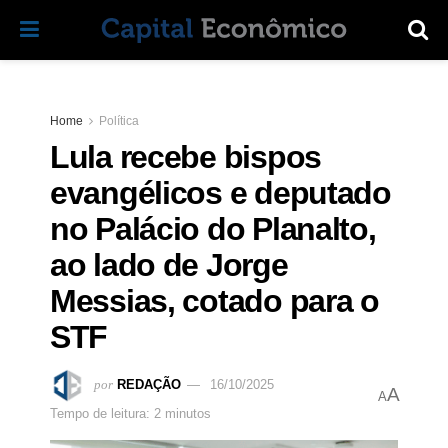
Home
Política
Lula recebe bispos
evangélicos e deputado
no Palácio do Planalto,
ao lado de Jorge
Messias, cotado para o
STF
por
REDAÇÃO
16/10/2025
A
A
Tempo de leitura: 2 minutos