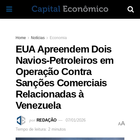
Home
Notícias
Economia
EUA Apreendem Dois
Navios-Petroleiros em
Operação Contra
Sanções Comerciais
Relacionadas à
Venezuela
por
REDAÇÃO
07/01/2026
A
A
Tempo de leitura: 2 minutos