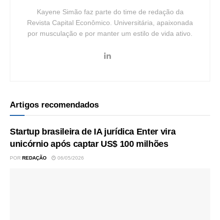
Kayene Simão faz parte do time de redação da
Revista Capital Econômico. Universitária, apaixonada
por musculação e por manter um estilo de vida ativo.
Artigos recomendados
Startup brasileira de IA jurídica Enter vira
unicórnio após captar US$ 100 milhões
POR
REDAÇÃO
06/05/2026