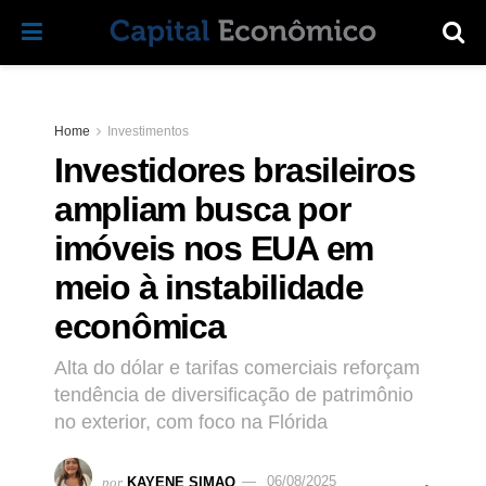
Home
Investimentos
Investidores brasileiros
ampliam busca por
imóveis nos EUA em
meio à instabilidade
econômica
Alta do dólar e tarifas comerciais reforçam
tendência de diversificação de patrimônio
no exterior, com foco na Flórida
por
KAYENE SIMAO
06/08/2025