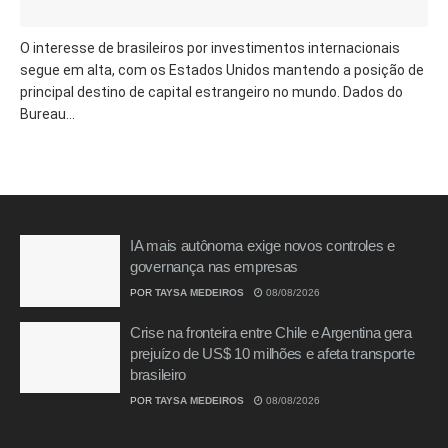
O interesse de brasileiros por investimentos internacionais
segue em alta, com os Estados Unidos mantendo a posição de
principal destino de capital estrangeiro no mundo. Dados do
Bureau...
IA mais autônoma exige novos controles e
governança nas empresas
POR
TAYSA MEDEIROS
08/08/2026
Crise na fronteira entre Chile e Argentina gera
prejuízo de US$ 10 milhões e afeta transporte
brasileiro
POR
TAYSA MEDEIROS
08/08/2026