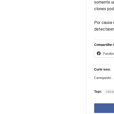
somente um
clones pod
Por causa 
detectarem
Compartilhe i
Faceb
Curtir isso:
Carregando...
Tags:
caca