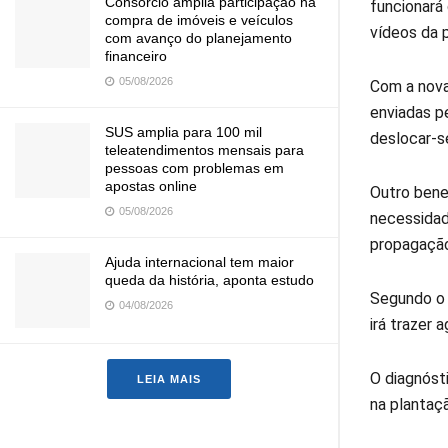
Consórcio amplia participação na
funcionará
compra de imóveis e veículos
vídeos da 
com avanço do planejamento
financeiro
05/08/2026
Com a nova
enviadas p
SUS amplia para 100 mil
deslocar-s
teleatendimentos mensais para
pessoas com problemas em
apostas online
Outro bene
05/08/2026
necessidad
propagação
Ajuda internacional tem maior
queda da história, aponta estudo
Segundo o d
04/08/2026
irá trazer
O diagnóst
LEIA MAIS
na plantaçã