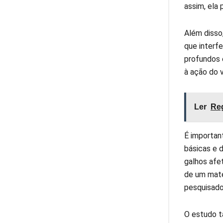
assim, ela
Além disso
que interf
profundos 
à ação do 
Ler
Reg
É importan
básicas e 
galhos afet
de um mate
pesquisado
O estudo t