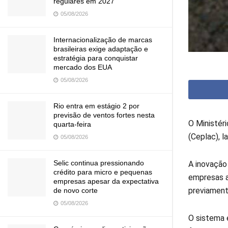
regulares em 2027
05/08/2026
Internacionalização de marcas
brasileiras exige adaptação e
estratégia para conquistar
mercado dos EUA
05/08/2026
Rio entra em estágio 2 por
previsão de ventos fortes nesta
O Ministér
quarta-feira
(Ceplac), 
05/08/2026
Selic continua pressionando
A inovação 
crédito para micro e pequenas
empresas ag
empresas apesar da expectativa
previament
de novo corte
05/08/2026
O sistema 