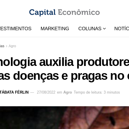
VESTIMENTOS
MARKETING
COLUNAS
NOTÍC
ias
Agro
ologia auxilia produtore
as doenças e pragas no 
TÁBATA FÉRLIN
27/08/2022
em
Agro
Tempo de leitura: 3 minutos