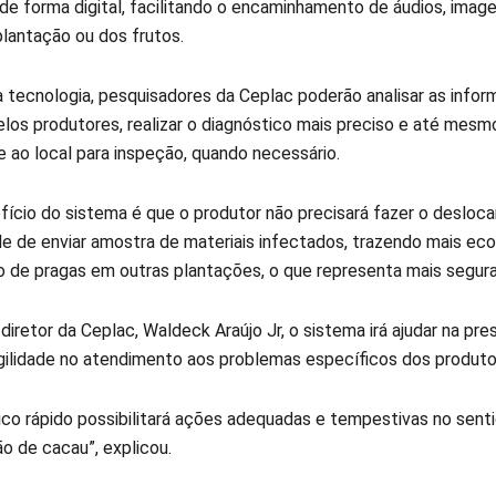
 de forma digital, facilitando o encaminhamento de áudios, imag
plantação ou dos frutos.
 tecnologia, pesquisadores da Ceplac poderão analisar as info
elos produtores, realizar o diagnóstico mais preciso e até mesm
e ao local para inspeção, quando necessário.
fício do sistema é que o produtor não precisará fazer o desloc
e de enviar amostra de materiais infectados, trazendo mais econ
 de pragas em outras plantações, o que representa mais segura
iretor da Ceplac, Waldeck Araújo Jr, o sistema irá ajudar na pre
 agilidade no atendimento aos problemas específicos dos produto
ico rápido possibilitará ações adequadas e tempestivas no senti
o de cacau”, explicou.