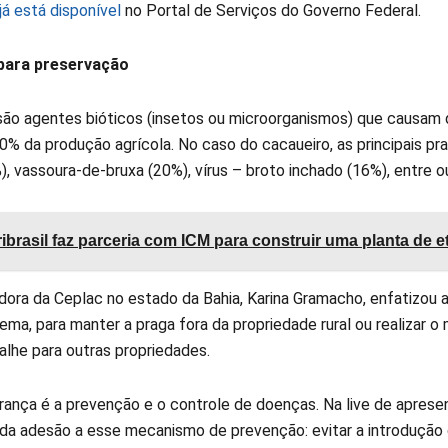
já está disponível
no Portal de Serviços do Governo Federal.
para preservação
são agentes bióticos (insetos ou microorganismos) que causam d
0% da produção agrícola. No caso do cacaueiro, as principais pr
, vassoura-de-bruxa (20%), vírus – broto inchado (16%), entre o
ibrasil faz parceria com ICM para construir uma planta de e
dora da Ceplac no estado da Bahia, Karina Gramacho, enfatizou 
ema, para manter a praga fora da propriedade rural ou realizar o
alhe para outras propriedades.
rança é a prevenção e o controle de doenças. Na live de aprese
da adesão a esse mecanismo de prevenção: evitar a introdução