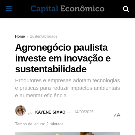
Home
Sustentabilidade
Agronegócio paulista
investe em inovação e
sustentabilidade
Produtores e empresas adotam tecnologias
e práticas para reduzir impactos ambientais
e aumentar eficiência
por
KAYENE SIMAO
14/09/2025
A
A
Tempo de leitura: 2 minutos