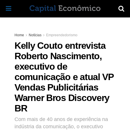
Home
Notícias
Empreendedorismo
Kelly Couto entrevista
Roberto Nascimento,
executivo de
comunicação e atual VP
Vendas Publicitárias
Warner Bros Discovery
BR
Com mais de 40 anos de experiência na
indústria da comunicação, o executivo