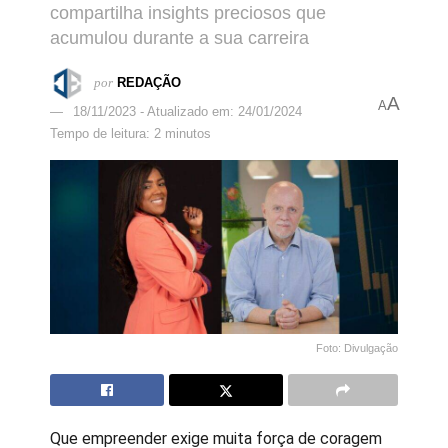
compartilha insights preciosos que
acumulou durante a sua carreira
por
REDAÇÃO
A
A
18/11/2023 - Atualizado em: 24/01/2024
Tempo de leitura: 2 minutos
Foto: Divulgação
Que empreender exige muita força de coragem