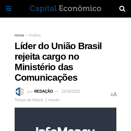
Home
Política
Líder do União Brasil
rejeita cargo no
Ministério das
Comunicações
por
REDAÇÃO
22/04/2025
A
A
Tempo de leitura: 1 minuto