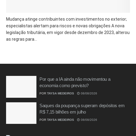
Mudança atinge contribuintes com investimentos no exterior;
especialistas alertam para riscos e novas obrigações A nova
legislação tributária, em vigor desde dezembro de 2023, alterou
as regras para...
Por que a IA ainda não movimentou a
economia como previsto?
POR
TAYSA MEDEIROS
08/08/2026
Saques da poupança superam depósitos em
R$ 7,15 bilhões em julho
POR
TAYSA MEDEIROS
08/08/2026