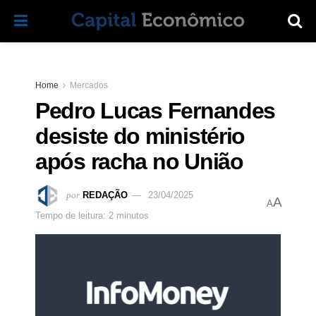
Home
Mercados
Pedro Lucas Fernandes
desiste do ministério
após racha no União
por
REDAÇÃO
23/04/2025
A
A
Tempo de leitura: 2 minutos