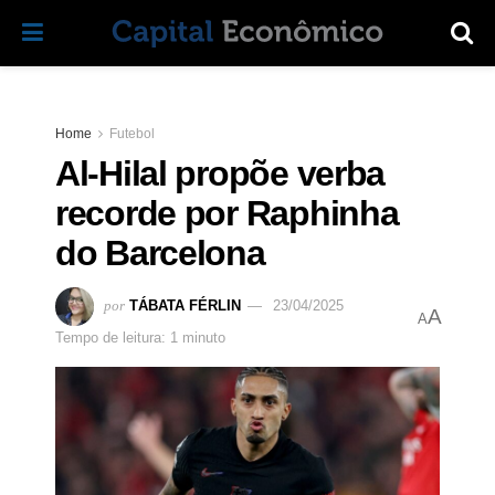
Home
Futebol
Al-Hilal propõe verba
recorde por Raphinha
do Barcelona
por
TÁBATA FÉRLIN
23/04/2025
A
A
Tempo de leitura: 1 minuto