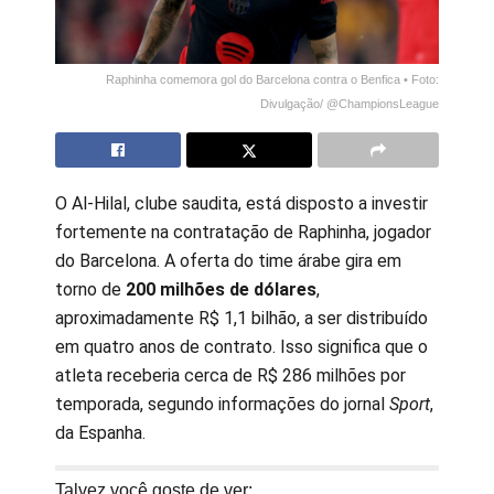
Raphinha comemora gol do Barcelona contra o Benfica
• Foto:
Divulgação/ @ChampionsLeague
O Al-Hilal, clube saudita, está disposto a investir
fortemente na contratação de Raphinha, jogador
do Barcelona. A oferta do time árabe gira em
torno de
200 milhões de dólares
,
aproximadamente R$ 1,1 bilhão, a ser distribuído
em quatro anos de contrato. Isso significa que o
atleta receberia cerca de R$ 286 milhões por
temporada, segundo informações do jornal
Sport
,
da Espanha.
Talvez você goste de ver: