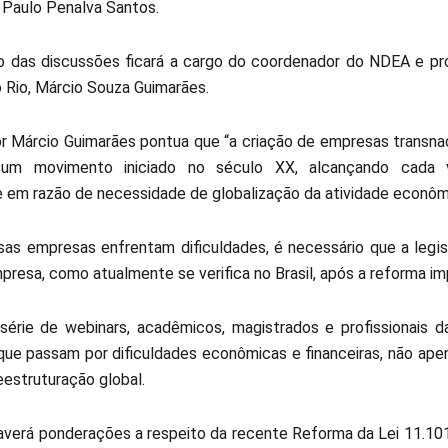
, Paulo Penalva Santos.
 das discussões ficará a cargo do coordenador do NDEA e pr
o Rio, Márcio Souza Guimarães.
r Márcio Guimarães pontua que “a criação de empresas transnac
um movimento iniciado no século XX, alcançando cada 
e em razão de necessidade de globalização da atividade econôm
as empresas enfrentam dificuldades, é necessário que a legis
mpresa, como atualmente se verifica no Brasil, após a reforma i
série de webinars, acadêmicos, magistrados e profissionais da
ue passam por dificuldades econômicas e financeiras, não ap
eestruturação global.
erá ponderações a respeito da recente Reforma da Lei 11.101