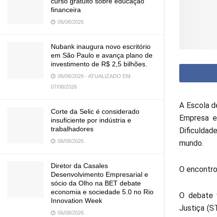
curso gratuito sobre educação
financeira
06/08/2026
Nubank inaugura novo escritório
em São Paulo e avança plano de
investimento de R$ 2,5 bilhões.
06/08/2026 - ATUALIZADO EM:
07/08/2026
A Escola d
Corte da Selic é considerado
Empresa e 
insuficiente por indústria e
trabalhadores
Dificuldad
06/08/2026
mundo.
Diretor da Casales
O encontro 
Desenvolvimento Empresarial e
sócio da Olho na BET debate
economia e sociedade 5.0 no Rio
O debate v
Innovation Week
Justiça (S
06/08/2026