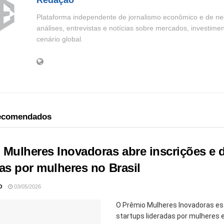
Redação
Plataforma independente de jornalismo econômico e de neg
análises, entrevistas e notícias sobre mercados, investime
cenário global.
recomendados
 Mulheres Inovadoras abre inscrições e d
das por mulheres no Brasil
O
03/05/2026
O Prêmio Mulheres Inovadoras est
startups lideradas por mulheres em