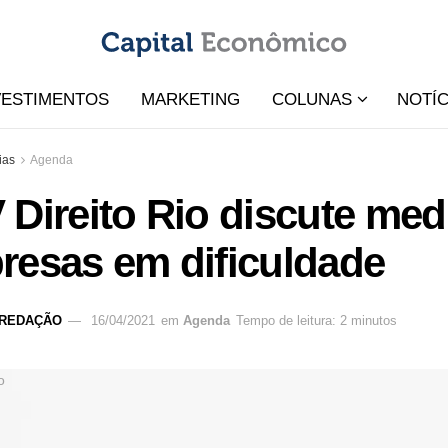
VESTIMENTOS
MARKETING
COLUNAS
NOTÍC
ias
Agenda
Direito Rio discute med
resas em dificuldade
REDAÇÃO
16/04/2021
em
Agenda
Tempo de leitura: 2 minutos