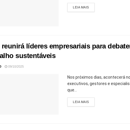
LEIA MAIS
 reunirá líderes empresariais para debat
balho sustentáveis
O
09/10/2025
Nos próximos dias, acontecerá no
executivos, gestores e especiali
que...
LEIA MAIS