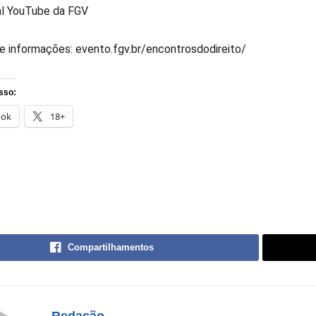
al YouTube da FGV
 e informações: evento.fgv.br/encontrosdodireito/
sso:
ook
18+
Compartilhamentos