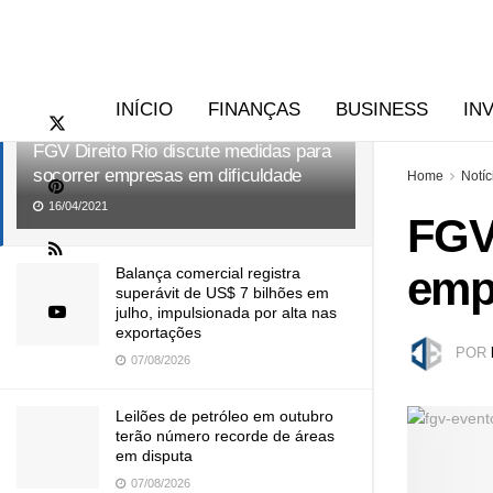
RECENTES
TENDÊNCIAS
INÍCIO
FINANÇAS
BUSINESS
IN
FGV Direito Rio discute medidas para
socorrer empresas em dificuldade
Home
Notíc
16/04/2021
FGV 
emp
Balança comercial registra
superávit de US$ 7 bilhões em
julho, impulsionada por alta nas
exportações
POR
07/08/2026
Leilões de petróleo em outubro
terão número recorde de áreas
em disputa
07/08/2026