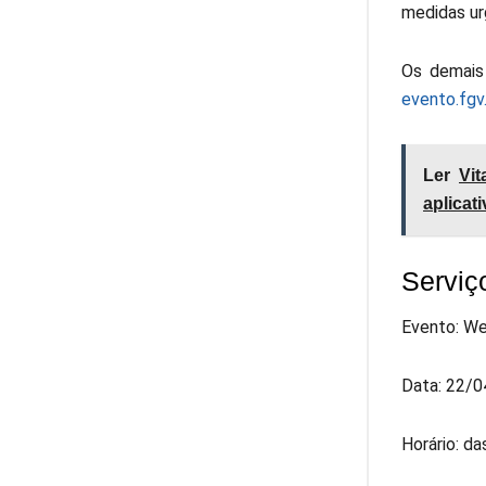
medidas ur
Os demais 
evento.fgv
Ler
Vit
aplicat
Serviç
Evento: We
Data: 22/04
Horário: da