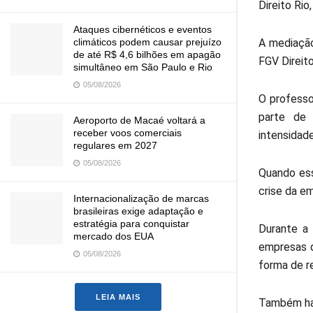
Direito Rio
Ataques cibernéticos e eventos
A mediação
climáticos podem causar prejuízo
de até R$ 4,6 bilhões em apagão
FGV Direit
simultâneo em São Paulo e Rio
05/08/2026
O professo
parte de 
Aeroporto de Macaé voltará a
receber voos comerciais
intensidad
regulares em 2027
05/08/2026
Quando ess
crise da e
Internacionalização de marcas
brasileiras exige adaptação e
estratégia para conquistar
Durante a 
mercado dos EUA
empresas q
05/08/2026
forma de r
LEIA MAIS
Também hav