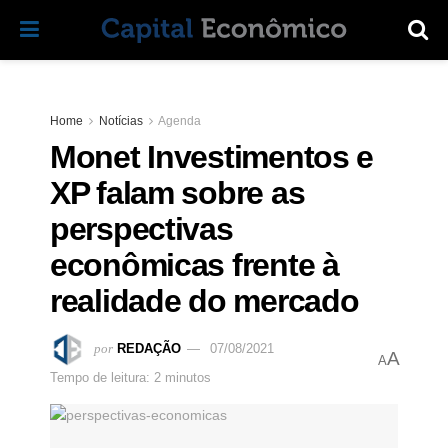
Home
Notícias
Agenda
Monet Investimentos e
XP falam sobre as
perspectivas
econômicas frente à
realidade do mercado
por
REDAÇÃO
07/08/2021
A
A
Tempo de leitura: 2 minutos