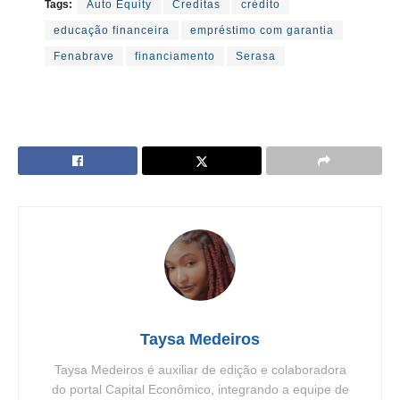
Tags:
Auto Equity
Creditas
crédito
educação financeira
empréstimo com garantia
Fenabrave
financiamento
Serasa
Taysa Medeiros
Taysa Medeiros é auxiliar de edição e colaboradora
do portal Capital Econômico, integrando a equipe de