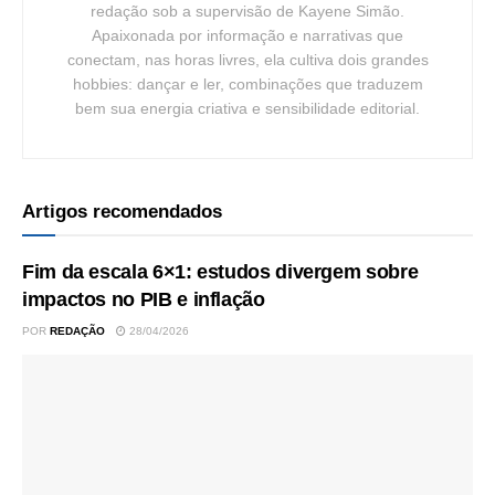
redação sob a supervisão de Kayene Simão.
Apaixonada por informação e narrativas que
conectam, nas horas livres, ela cultiva dois grandes
hobbies: dançar e ler, combinações que traduzem
bem sua energia criativa e sensibilidade editorial.
Artigos recomendados
Fim da escala 6×1: estudos divergem sobre
impactos no PIB e inflação
POR
REDAÇÃO
28/04/2026