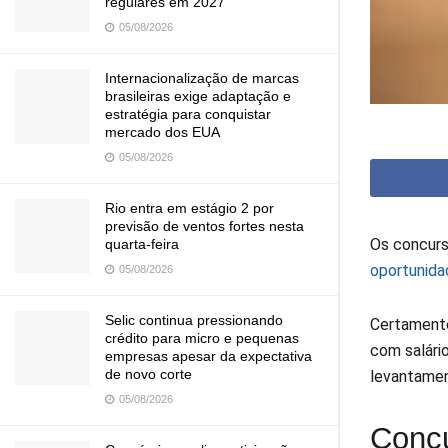
regulares em 2027
05/08/2026
Internacionalização de marcas
brasileiras exige adaptação e
estratégia para conquistar
mercado dos EUA
05/08/2026
Rio entra em estágio 2 por
previsão de ventos fortes nesta
Os concurs
quarta-feira
oportunida
05/08/2026
Selic continua pressionando
Certamente,
crédito para micro e pequenas
com salário
empresas apesar da expectativa
de novo corte
levantamen
05/08/2026
Concu