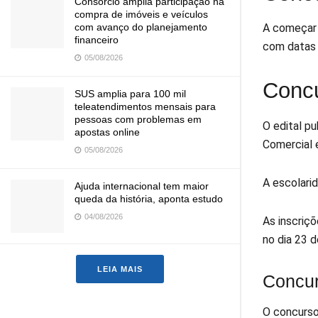
Consórcio amplia participação na
compra de imóveis e veículos
com avanço do planejamento
A começar 
financeiro
com datas 
05/08/2026
Concu
SUS amplia para 100 mil
teleatendimentos mensais para
pessoas com problemas em
O edital p
apostas online
Comercial 
05/08/2026
A escolari
Ajuda internacional tem maior
queda da história, aponta estudo
04/08/2026
As inscriç
no dia 23 d
LEIA MAIS
Concu
O concurso