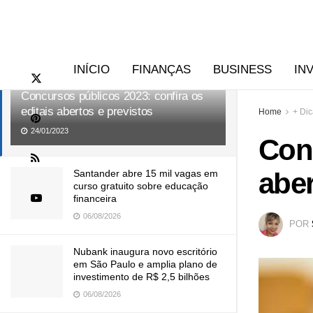
RECENTES
TENDÊNCIAS
INÍCIO
FINANÇAS
BUSINESS
IN
Concursos públicos 2023: confira os
editais abertos e previstos
Home
+ Di
24/01/2023
Conc
aber
Santander abre 15 mil vagas em
curso gratuito sobre educação
financeira
06/08/2026
POR
Nubank inaugura novo escritório
em São Paulo e amplia plano de
investimento de R$ 2,5 bilhões
06/08/2026