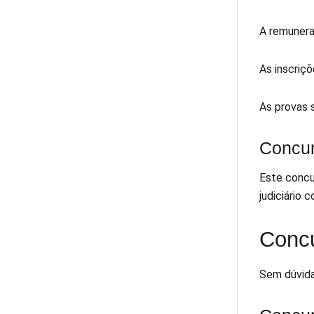
A remunera
As inscriç
As provas s
Concu
Este concu
judiciário 
Concu
Sem dúvida