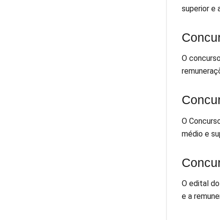
superior e
Concur
O concurso
remuneraçõ
Concu
O Concurso
médio e su
Concur
O edital d
e a remune