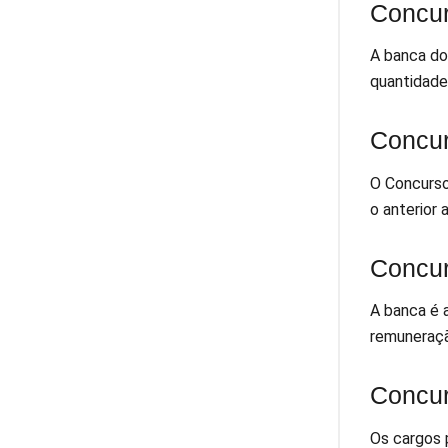
Concur
A banca do 
quantidade 
Concur
O Concurso 
o anterior 
Concu
A banca é 
remuneraçã
Concur
Os cargos p