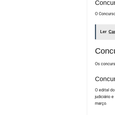
Concu
O Concurso
Ler
Car
Concu
Os concurso
Concu
O edital d
judiciário 
março.