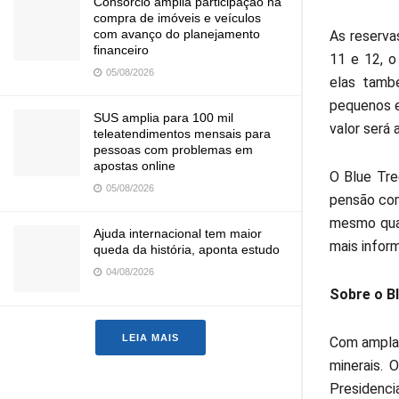
Consórcio amplia participação na
compra de imóveis e veículos
com avanço do planejamento
As reserva
financeiro
11 e 12, o
05/08/2026
elas tamb
pequenos en
SUS amplia para 100 mil
valor será 
teleatendimentos mensais para
pessoas com problemas em
apostas online
O Blue Tre
05/08/2026
pensão com
mesmo quar
Ajuda internacional tem maior
mais infor
queda da história, aponta estudo
04/08/2026
Sobre o Bl
LEIA MAIS
Com ampla 
minerais. 
Presidencia