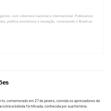
ócios, com cobertura nacional e internacional. Publicamos
ntos, política econômica e inovação, conectando o Brasil ao
ções
Porto, comemorado em 27 de janeiro, convida os apreciadores da
icônica bebida fortificada, conhecida por sua história...