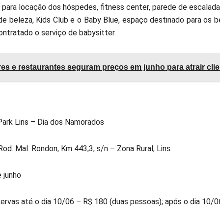
 para locação dos hóspedes, fitness center, parede de escalada, 
 de beleza, Kids Club e o Baby Blue, espaço destinado para os 
ontratado o serviço de babysitter.
es e restaurantes seguram preços em junho para atrair cli
Park Lins – Dia dos Namorados
od. Mal. Rondon, Km 443,3, s/n – Zona Rural, Lins
e junho
servas até o dia 10/06 – R$ 180 (duas pessoas); após o dia 10/