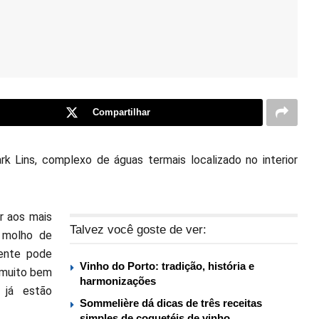
Compartilhar
 Lins, complexo de águas termais localizado no interior
r aos mais
Talvez você goste de ver:
o molho de
iente pode
Vinho do Porto: tradição, história e
 muito bem
harmonizações
 já estão
Sommelière dá dicas de três receitas
simples de coquetéis de vinho