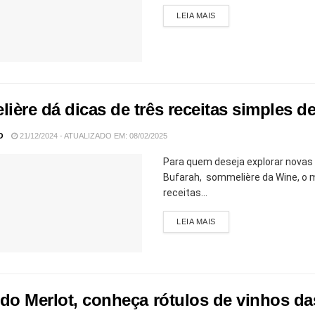
LEIA MAIS
ière dá dicas de três receitas simples d
O
21/12/2024 - ATUALIZADO EM: 08/02/2025
Para quem deseja explorar novas 
Bufarah, sommelière da Wine, o m
receitas...
LEIA MAIS
 do Merlot, conheça rótulos de vinhos da