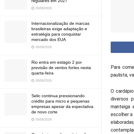
regulares em 2027
05/08/2026
Internacionalização de marcas
brasileiras exige adaptação e
estratégia para conquistar
mercado dos EUA
05/08/2026
Rio entra em estágio 2 por
Para comem
previsão de ventos fortes nesta
quarta-feira
paulista, v
05/08/2026
O cardápio
Selic continua pressionando
diversos 
crédito para micro e pequenas
manteiga 
empresas apesar da expectativa
de novo corte
escolher a
05/08/2026
elaborada
contempla