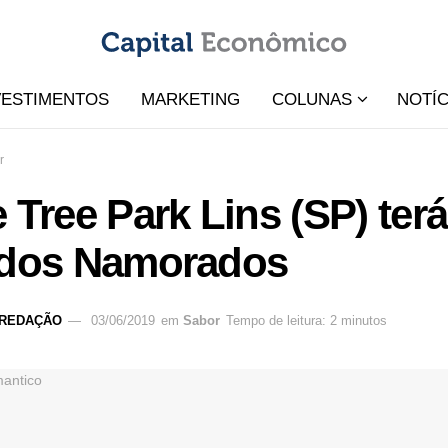
VESTIMENTOS
MARKETING
COLUNAS
NOTÍC
r
 Tree Park Lins (SP) ter
 dos Namorados
REDAÇÃO
03/06/2019
em
Sabor
Tempo de leitura: 2 minutos