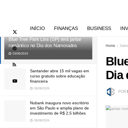
RECENTES
TENDÊNCIAS
INÍCIO
FINANÇAS
BUSINESS
IN
Blue Tree Park Lins (SP) terá jantar
romântico no Dia dos Namorados
Home
Sabo
03/06/2019
Blue
Dia
Santander abre 15 mil vagas em
curso gratuito sobre educação
financeira
06/08/2026
POR
Nubank inaugura novo escritório
em São Paulo e amplia plano de
investimento de R$ 2,5 bilhões
06/08/2026