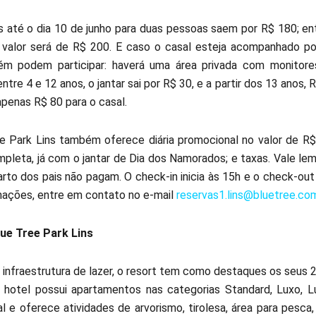
s até o dia 10 de junho para duas pessoas saem por R$ 180; ent
 valor será de R$ 200. E caso o casal esteja acompanhado por
ém podem participar: haverá uma área privada com monitore
tre 4 e 12 anos, o jantar sai por R$ 30, e a partir dos 13 anos,
apenas R$ 80 para o casal.
e Park Lins também oferece diária promocional no valor de R
pleta, já com o jantar de Dia dos Namorados; e taxas. Vale le
to dos pais não pagam. O check-in inicia às 15h e o check-ou
mações, entre em contato no e-mail
reservas1.lins@bluetree.com
ue Tree Park Lins
infraestrutura de lazer, o resort tem como destaques os seus 2,8
O hotel possui apartamentos nas categorias Standard, Luxo, L
l e oferece atividades de arvorismo, tirolesa, área para pesca,