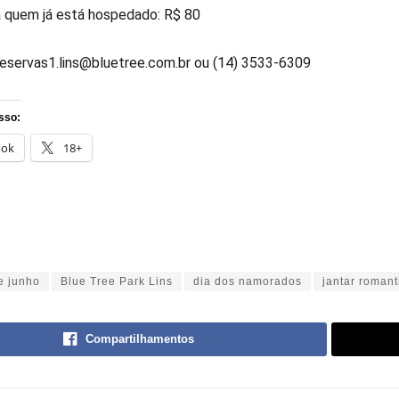
a quem já está hospedado: R$ 80
reservas1.lins@bluetree.com.br ou (14) 3533-6309
sso:
ook
18+
e junho
Blue Tree Park Lins
dia dos namorados
jantar romant
Compartilhamentos