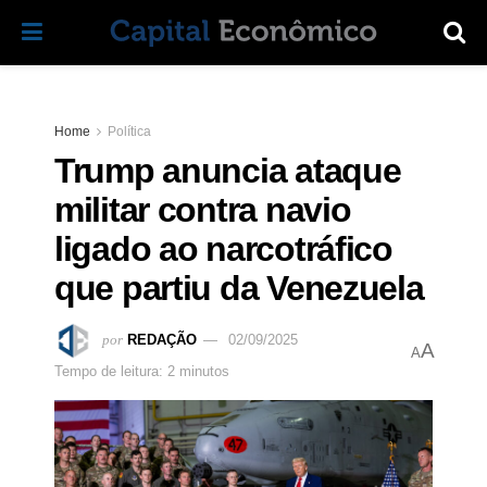
Home
Política
Trump anuncia ataque
militar contra navio
ligado ao narcotráfico
que partiu da Venezuela
por
REDAÇÃO
02/09/2025
A
A
Tempo de leitura: 2 minutos