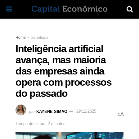
Home
tecnologia
Inteligência artificial
avança, mas maioria
das empresas ainda
opera com processos
do passado
por
KAYENE SIMAO
29/12/2025
A
A
Tempo de leitura: 2 minutos