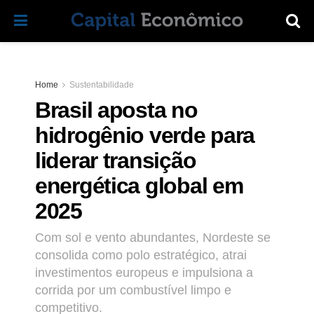
Home
Sustentabilidade
Brasil aposta no
hidrogênio verde para
liderar transição
energética global em
2025
Com sol e vento abundantes, Nordeste se
consolida como polo estratégico, atrai
investimentos europeus e impulsiona a
corrida por um combustível limpo e
competitivo.