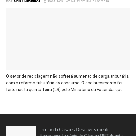
POR
TAYSA MEDEIROS
30/01/2026 - ATUALIZADO EM: 01/02/2026
O setor de reciclagem não sofrerá aumento de carga tributária
com a reforma tributária do consumo. O esclarecimento foi
feito nesta quinta-feira (29) pelo Ministério da Fazenda, que...
Diretor da Casales Desenvolvimento
Empresarial e sócio da Olho na BET debate