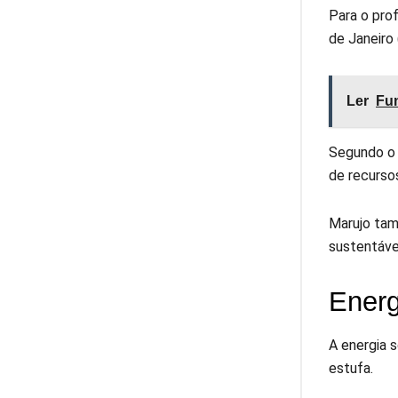
Para o pro
de Janeiro 
Ler
Fun
Segundo o 
de recurso
Marujo tam
sustentáve
Energ
A energia 
estufa.