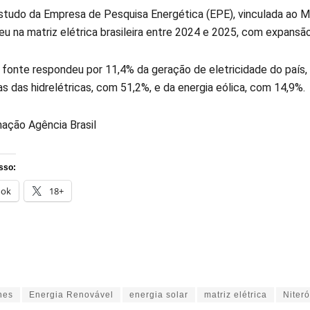
tudo da Empresa de Pesquisa Energética (EPE), vinculada ao Mini
eu na matriz elétrica brasileira entre 2024 e 2025, com expansã
fonte respondeu por 11,4% da geração de eletricidade do país, t
s das hidrelétricas, com 51,2%, e da energia eólica, com 14,9%.
ação Agência Brasil
sso:
ook
18+
hes
Energia Renovável
energia solar
matriz elétrica
Niteró