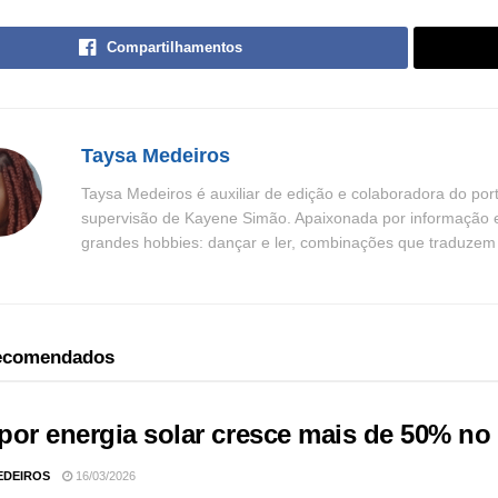
Compartilhamentos
Taysa Medeiros
Taysa Medeiros é auxiliar de edição e colaboradora do por
supervisão de Kayene Simão. Apaixonada por informação e n
grandes hobbies: dançar e ler, combinações que traduzem be
recomendados
por energia solar cresce mais de 50% no
EDEIROS
16/03/2026