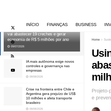
RECENTES
TENDÊNCIAS
INÍCIO
FINANÇAS
BUSINESS
IN
Usina solar em comunidade de Niterói
vai abastecer 19 creches e gerar
economia de R$ 5 milhões por ano
Home
Suste
09/07/2026
Usin
abas
IA mais autônoma exige novos
controles e governança nas
empresas
mil
08/08/2026
Crise na fronteira entre Chile e
Projeto-
Argentina gera prejuízo de US$
e preven
10 milhões e afeta transporte
brasileiro
08/08/2026