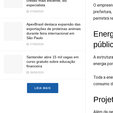
crédito mais eficiente, diz
O empreend
especialista
prefeitura
07/08/2026
permitirá 
ApexBrasil destaca expansão das
exportações de proteínas animais
Energ
durante feira internacional em
São Paulo
públi
07/08/2026
A estrutur
Santander abre 15 mil vagas em
curso gratuito sobre educação
energia po
financeira
06/08/2026
Toda a ene
consumo de
LEIA MAIS
Proje
Além da ger