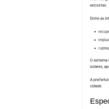
encostas.
Entre as in
recup
impla
capta
O sistema 
solares, a
A prefeitu
cidade.
Espec