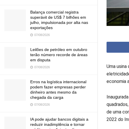
Balança comercial registra
superávit de US$ 7 bilhões em
julho, impulsionada por alta nas
exportações
07/08/2026
Leilões de petróleo em outubro
terão número recorde de áreas
em disputa
Uma usina d
07/08/2026
eletricida
economia a
Erros na logística internacional
podem fazer empresas perder
dinheiro antes mesmo da
Inaugurada
chegada da carga
quadrados,
07/08/2026
de uma com
2022 do Ins
IA pode ajudar bancos digitais a
reduzir inadimplência e tornar