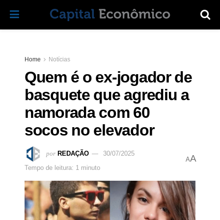
Home
Notícias
Quem é o ex-jogador de
basquete que agrediu a
namorada com 60
socos no elevador
por
REDAÇÃO
30/07/2025
A
A
Tempo de leitura: 1 minuto