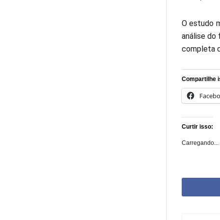
O estudo m
análise do
completa d
Compartilhe i
Faceb
Curtir isso:
Carregando...