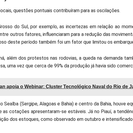
locais, questões pontuais contribuíram para as oscilações.
osso do Sul, por exemplo, as incertezas em relação ao mom
ntre outros fatores, influenciaram para a redução das moviment
oso deste período também foi um fator que limitou os embarque
ná, além dos protestos nas rodovias, a queda na demanda tamb
sa, uma vez que cerca de 99% da produção já havia sido comerci
jan apoia o Webinar: Cluster Tecnológico Naval do Rio de J
o Sealba (Sergipe, Alagoas e Bahia) e centro da Bahia, houve eq
s e as cotações apresentaram-se estáveis. Já no Piauí, a tendê
uição dos estoques, como observado em outubro e intensificad