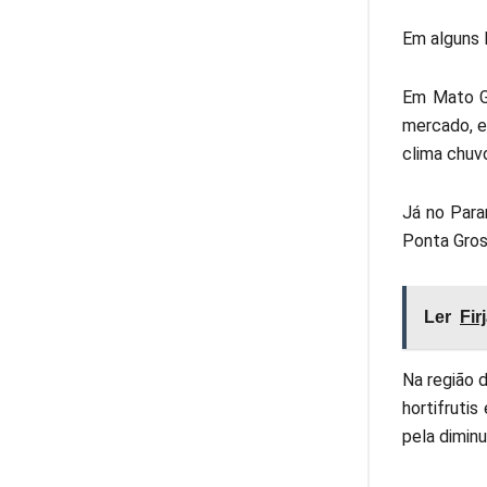
Em alguns 
Em Mato Gr
mercado, e
clima chuv
Já no Para
Ponta Gros
Ler
Fir
Na região d
hortifruti
pela dimin