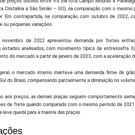
 de preços oscilou entre 9% (na rota Campo Mourão a Paranag
ta Cristalina a São Simão – GO), na comparação com o mesmo 
or. Em contrapartida, na comparação com outubro de 2022, c
de ou pequenas variações.
novembro de 2022 apresentou demanda por fretes enfraq
s estados analisados, com movimento típico de entressafra. E
nto do mercado a partir de janeiro de 2023, com a aceleração da
eral, o mercado interno manteve uma demanda firme de grão
 Sul do Brasil, compensando parcialmente a diminuição no volum
o aos preços, as demais praças seguem comportamento semel
es de frete quando comparado com o mesmo período de 2021. 
a leve queda para a maioria das praças.
ações