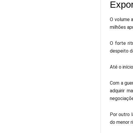
Expo
O volume a
milhões ap
O forte ri
despeito d
Até o iníci
Com a guer
adquirir m
negociações
Por outro 
do menor r