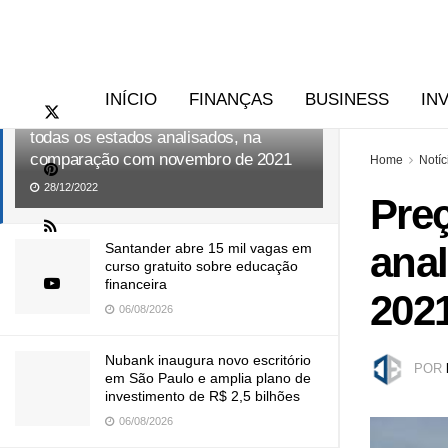
RECENTES
TENDÊNCIAS
INÍCIO
FINANÇAS
BUSINESS
IN
Preço do frete apresenta alta em
todas os estados analisados, na
comparação com novembro de 2021
Home
Notíc
28/12/2022
Preç
ana
Santander abre 15 mil vagas em
curso gratuito sobre educação
financeira
202
06/08/2026
Nubank inaugura novo escritório
POR
em São Paulo e amplia plano de
investimento de R$ 2,5 bilhões
06/08/2026