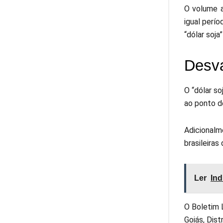
O volume a
igual perí
“dólar soja
Desva
O “dólar s
ao ponto d
Adicionalm
brasileira
Ler
Ind
O Boletim 
Goiás, Dist