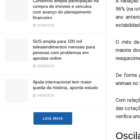
A variação
Consórcio amplia participação na
compra de imóveis e veículos
96% (na ro
com avanço do planejamento
ano anteri
financeiro
estabilida
05/08/2026
SUS amplia para 100 mil
O mês de 
teleatendimentos mensais para
maioria do
pessoas com problemas em
reaquecime
apostas online
05/08/2026
De forma g
Ajuda internacional tem maior
animais no
queda da história, aponta estudo
04/08/2026
Com relaçã
das cotaçõ
verifica um
LEIA MAIS
Oscil