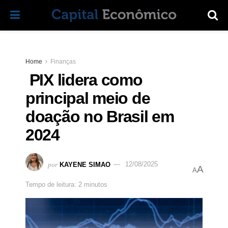
Home
Finanças
PIX lidera como
principal meio de
doação no Brasil em
2024
por
KAYENE SIMAO
12/08/2025
A
A
Tempo de leitura: 2 minutos