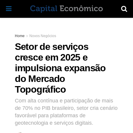
Home
Novos Negócios
Setor de serviços
cresce em 2025 e
impulsiona expansão
do Mercado
Topográfico
Com alta contínua e participação de mais
de 70% no PIB brasileiro, setor cria cenário
favorável para plataformas de
geotecnologia e serviços digitais.