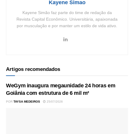
Kayene Simao
Kayene Simão faz parte do time de redação da
Revista Capital Econômico. Universitária, apaixonada
por musculação e por manter um estilo de vida ativo.
Artigos recomendados
WeGym inaugura megaunidade 24 horas em
Goiânia com estrutura de 6 mil m²
POR
TAYSA MEDEIROS
25/07/2026