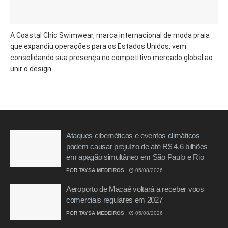
A Coastal Chic Swimwear, marca internacional de moda praia
que expandiu operações para os Estados Unidos, vem
consolidando sua presença no competitivo mercado global ao
unir o design...
Ataques cibernéticos e eventos climáticos
podem causar prejuízo de até R$ 4,6 bilhões
em apagão simultâneo em São Paulo e Rio
POR
TAYSA MEDEIROS
05/08/2026
Aeroporto de Macaé voltará a receber voos
comerciais regulares em 2027
POR
TAYSA MEDEIROS
05/08/2026