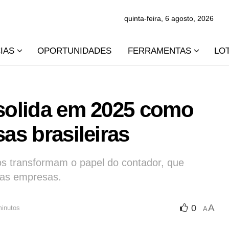
quinta-feira, 6 agosto, 2026
IAS
OPORTUNIDADES
FERRAMENTAS
LO
nsolida em 2025 como
as brasileiras
s transformam o papel do contador, que
das empresas.
A
0
minutos
A