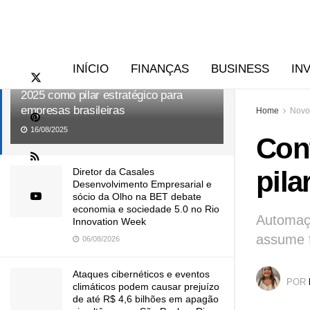
RECENTES
TENDÊNCIAS
INÍCIO
FINANÇAS
BUSINESS
IN
Contabilidade digital se consolida em
2025 como pilar estratégico para
empresas brasileiras
Home
Novo
16/08/2025
Cont
pila
Diretor da Casales
Desenvolvimento Empresarial e
sócio da Olho na BET debate
economia e sociedade 5.0 no Rio
Automaçã
Innovation Week
assume f
06/08/2026
Ataques cibernéticos e eventos
POR
climáticos podem causar prejuízo
de até R$ 4,6 bilhões em apagão