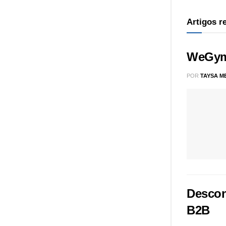
Artigos 
WeGym 
POR
TAYSA M
Descon
B2B