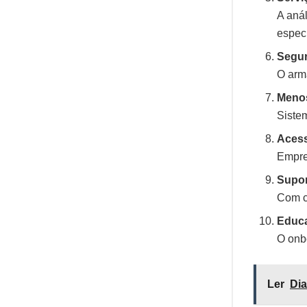
A aná
especí
Segur
O arm
Menos
Siste
Acess
Empre
Supor
Com c
Educa
O onbo
Ler
Dia