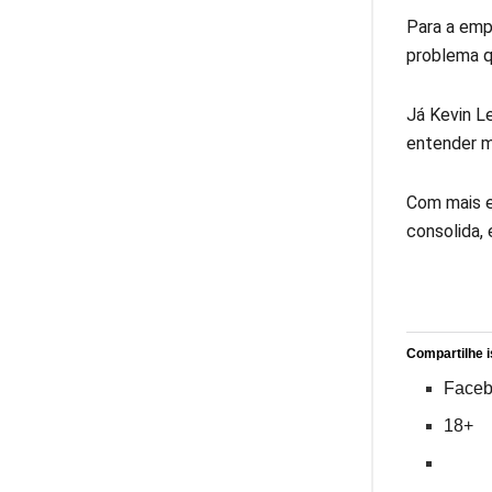
Para a emp
problema q
Já Kevin L
entender me
Com mais ef
consolida,
Compartilhe i
Face
18+