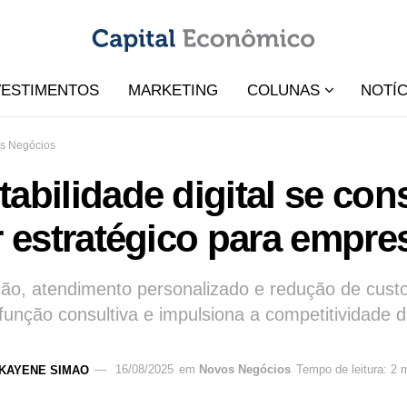
VESTIMENTOS
MARKETING
COLUNAS
NOTÍC
s Negócios
abilidade digital se co
r estratégico para empres
o, atendimento personalizado e redução de custo
unção consultiva e impulsiona a competitividade 
KAYENE SIMAO
16/08/2025
em
Novos Negócios
Tempo de leitura: 2 