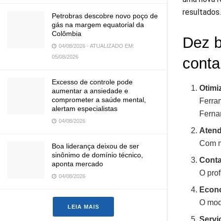
resultados.
Petrobras descobre novo poço de
gás na margem equatorial da
Colômbia
Dez b
04/08/2026 - ATUALIZADO EM:
05/08/2026
conta
Excesso de controle pode
Otimi
aumentar a ansiedade e
comprometer a saúde mental,
Ferra
alertam especialistas
Ferna
04/08/2026
Aten
Com ma
Boa liderança deixou de ser
sinônimo de domínio técnico,
Conta
aponta mercado
O prof
04/08/2026
Econo
O mod
LEIA MAIS
Servi