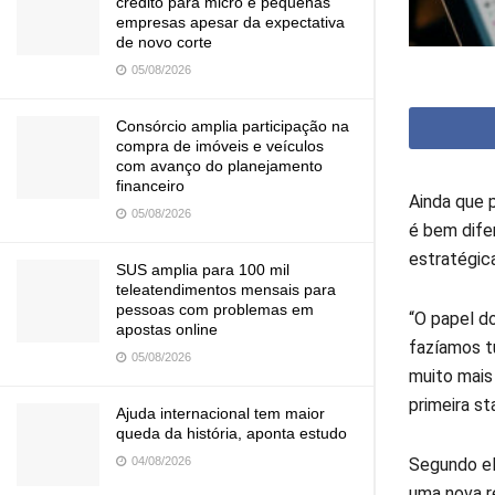
crédito para micro e pequenas
empresas apesar da expectativa
de novo corte
05/08/2026
Consórcio amplia participação na
compra de imóveis e veículos
com avanço do planejamento
financeiro
Ainda que p
05/08/2026
é bem difer
estratégic
SUS amplia para 100 mil
teleatendimentos mensais para
pessoas com problemas em
“O papel 
apostas online
fazíamos t
05/08/2026
muito mais 
primeira s
Ajuda internacional tem maior
queda da história, aponta estudo
04/08/2026
Segundo el
uma nova r