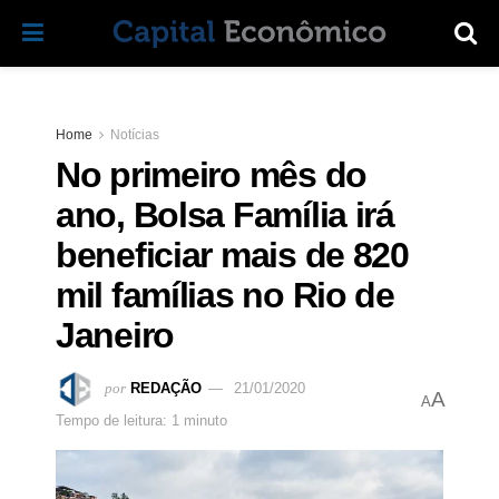
Home
Notícias
No primeiro mês do
ano, Bolsa Família irá
beneficiar mais de 820
mil famílias no Rio de
Janeiro
por
REDAÇÃO
21/01/2020
A
A
Tempo de leitura: 1 minuto