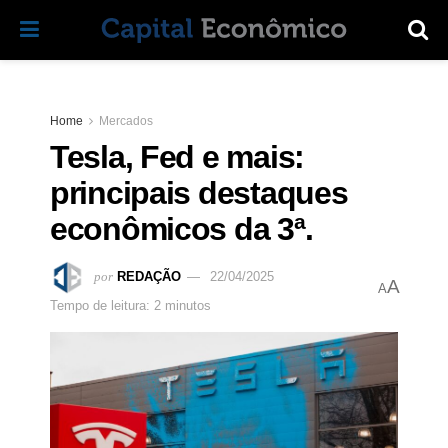
Home
Mercados
Tesla, Fed e mais:
principais destaques
econômicos da 3ª.
por
REDAÇÃO
22/04/2025
A
A
Tempo de leitura: 2 minutos