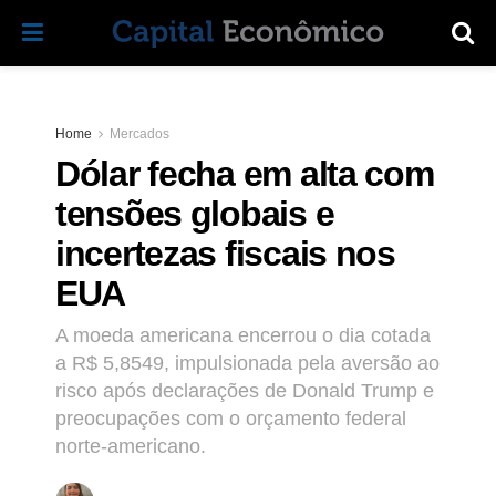
Home
Mercados
Dólar fecha em alta com
tensões globais e
incertezas fiscais nos
EUA
A moeda americana encerrou o dia cotada
a R$ 5,8549, impulsionada pela aversão ao
risco após declarações de Donald Trump e
preocupações com o orçamento federal
norte-americano.