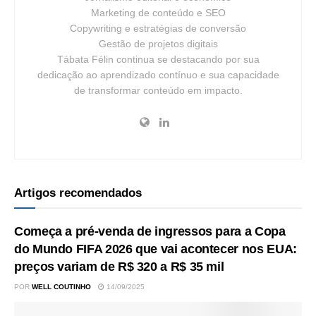
Marketing de conteúdo e SEO
Copywriting e estratégias de conversão
Gestão de projetos digitais
Tábata Félin continua se destacando por sua
dedicação ao aprendizado contínuo e sua capacidade
de transformar conteúdo em impacto.
Artigos recomendados
Começa a pré-venda de ingressos para a Copa
do Mundo FIFA 2026 que vai acontecer nos EUA:
preços variam de R$ 320 a R$ 35 mil
POR
WELL COUTINHO
14/09/2025