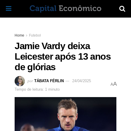
Home
Futebol
Jamie Vardy deixa
Leicester após 13 anos
de glórias
por
TÁBATA FÉRLIN
24/04/2025
A
A
Tempo de leitura: 1 minuto