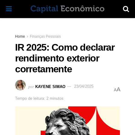
Home
Finanças Pessoais
IR 2025: Como declarar
rendimento exterior
corretamente
por
KAYENE SIMAO
23/04/2025
A
A
Tempo de leitura: 2 minutos