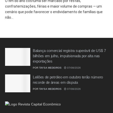
O fim do ano costuma ser marcado por festas,
confraternizações, férias e maior volume de compras — um
cenário que pode favorecer o endividamento de famílias que
não...
Balança comercial registra superávit de US$ 7
bilhões em julho, impulsionada por alta nas
exportações
POR
TAYSA MEDEIROS
07/08/2026
Leilões de petróleo em outubro terão número
recorde de áreas em disputa
POR
TAYSA MEDEIROS
07/08/2026