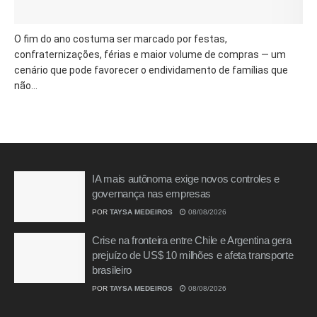
O fim do ano costuma ser marcado por festas,
confraternizações, férias e maior volume de compras — um
cenário que pode favorecer o endividamento de famílias que
não...
IA mais autônoma exige novos controles e
governança nas empresas
POR
TAYSA MEDEIROS
08/08/2026
Crise na fronteira entre Chile e Argentina gera
prejuízo de US$ 10 milhões e afeta transporte
brasileiro
POR
TAYSA MEDEIROS
08/08/2026