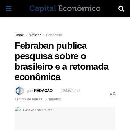
Home
Notícias
Economia
Febraban publica
pesquisa sobre o
brasileiro e a retomada
econômica
por
REDAÇÃO
12/06/2020
A
A
Tempo de leitura: 3 minutos