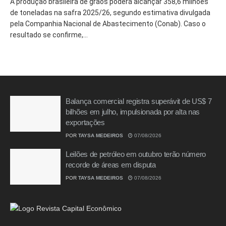
A produção brasileira de grãos poderá alcançar 358,6 milhões
de toneladas na safra 2025/26, segundo estimativa divulgada
pela Companhia Nacional de Abastecimento (Conab). Caso o
resultado se confirme,...
Balança comercial registra superávit de US$ 7
bilhões em julho, impulsionada por alta nas
exportações
POR
TAYSA MEDEIROS
07/08/2026
Leilões de petróleo em outubro terão número
recorde de áreas em disputa
POR
TAYSA MEDEIROS
07/08/2026