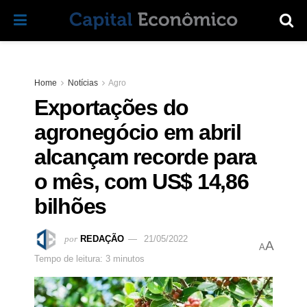
Home
Notícias
Agro
Exportações do
agronegócio em abril
alcançam recorde para
o mês, com US$ 14,86
bilhões
por
REDAÇÃO
21/05/2022
A
A
Tempo de leitura: 3 minutos